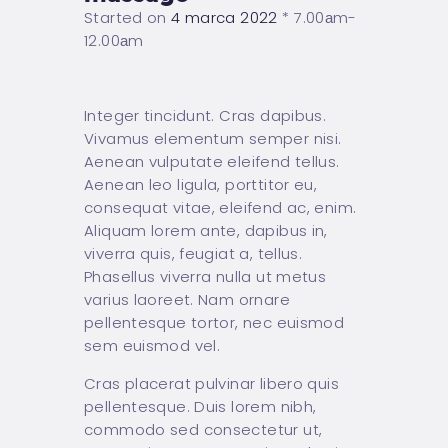
BAROWA
Started on
4 marca 2022
7.00аm-
REZERWACJE
12.00аm
(IMPREZY)
KONTAKT
Integer tincidunt. Cras dapibus.
Vivamus elementum semper nisi.
Aenean vulputate eleifend tellus.
Aenean leo ligula, porttitor eu,
consequat vitae, eleifend ac, enim.
Aliquam lorem ante, dapibus in,
viverra quis, feugiat a, tellus.
Phasellus viverra nulla ut metus
varius laoreet. Nam ornare
pellentesque tortor, nec euismod
sem euismod vel.
Cras placerat pulvinar libero quis
pellentesque. Duis lorem nibh,
commodo sed consectetur ut,