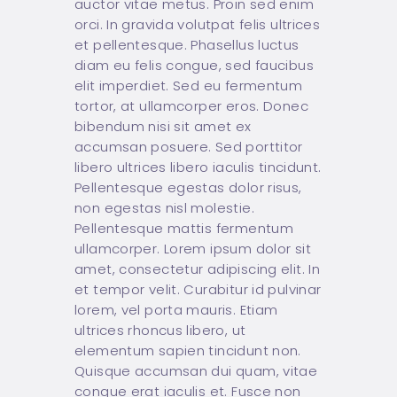
auctor vitae metus. Proin sed enim
orci. In gravida volutpat felis ultrices
et pellentesque. Phasellus luctus
diam eu felis congue, sed faucibus
elit imperdiet. Sed eu fermentum
tortor, at ullamcorper eros. Donec
bibendum nisi sit amet ex
accumsan posuere. Sed porttitor
libero ultrices libero iaculis tincidunt.
Pellentesque egestas dolor risus,
non egestas nisl molestie.
Pellentesque mattis fermentum
ullamcorper. Lorem ipsum dolor sit
amet, consectetur adipiscing elit. In
et tempor velit. Curabitur id pulvinar
lorem, vel porta mauris. Etiam
ultrices rhoncus libero, ut
elementum sapien tincidunt non.
Quisque accumsan dui quam, vitae
congue erat iaculis et. Fusce non