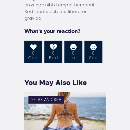
eros nec nibh tempor hendrerit.
Sed iaculis pulvinar libero eu
gravida.
What's your reaction?
0
0
0
0
Cool
Bad
Lol
Sad
You May Also Like
RELAX AND SPA