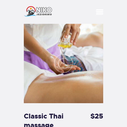
DOMKI
BASEN
SPA
BIZNES
IMPREZY
PRZYJĘCIA
KONCERTY
ATRAKCJE
Classic Thai
$25
STREFA
massage