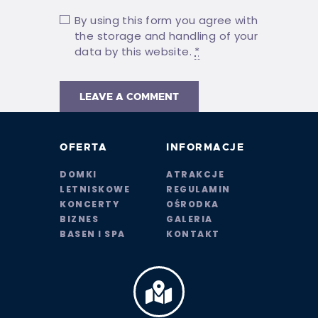
By using this form you agree with
the storage and handling of your
data by this website.
*
OFERTA
INFORMACJE
DOMKI
ATRAKCJE
LETNISKOWE
REGULAMIN
KONCERTY
OŚRODKA
BIZNES
GALERIA
BASEN I SPA
KONTAKT